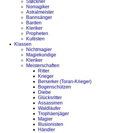
Støckner
Nomagiker
Astralmeister
Bannsänger
Barden
Kleriker
Propheten
Kultisten
Klassen
Nichtmagier
Magiekundige
Kleriker
Meisterschaften
Ritter
Krieger
Berserker (Toran-Krieger)
Bogenschützen
Diebe
Glücksritter
Assassinen
Waldläufer
Trophäenjäger
Magier
Illusionisten
Händler