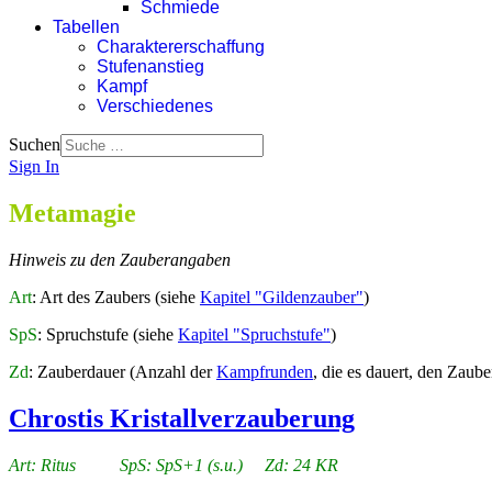
Schmiede
Tabellen
Charaktererschaffung
Stufenanstieg
Kampf
Verschiedenes
Suchen
Sign In
Metamagie
Hinweis zu den Zauberangaben
Art
: Art des Zaubers (siehe
Kapitel "Gildenzauber"
)
SpS
: Spruchstufe (siehe
Kapitel "Spruchstufe"
)
Zd
: Zauberdauer (Anzahl der
Kampfrunden
, die es dauert, den Zaub
Chrostis Kristallverzauberung
Art: Ritus SpS: SpS+1 (s.u.) Zd: 24 KR