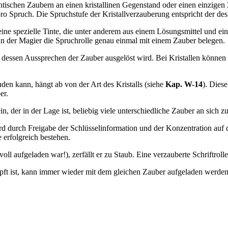
schen Zaubern an einen kristallinen Gegenstand oder einen einzigen Za
o Spruch. Die Spruchstufe der Kristallverzauberung entspricht der de
eine spezielle Tinte, die unter anderem aus einem Lösungsmittel und ei
kann der Magier die Spruchrolle genau einmal mit einem Zauber belegen.
ch dessen Aussprechen der Zauber ausgelöst wird. Bei Kristallen könn
nden kann, hängt ab von der Art des Kristalls (siehe
Kap. W-14
). Dies
er.
ein, der in der Lage ist, beliebig viele unterschiedliche Zauber an sich
 durch Freigabe der Schlüsselinformation und der Konzentration auf d
 erfolgreich bestehen.
ll aufgeladen war!), zerfällt er zu Staub. Eine verzauberte Schriftrolle
höpft ist, kann immer wieder mit dem gleichen Zauber aufgeladen werden