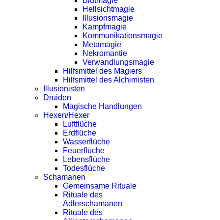
Blutmagie
Hellsichtmagie
Illusionsmagie
Kampfmagie
Kommunikationsmagie
Metamagie
Nekromantie
Verwandlungsmagie
Hilfsmittel des Magiers
Hilfsmittel des Alchimisten
Illusionisten
Druiden
Magische Handlungen
Hexen/Hexer
Luftflüche
Erdflüche
Wasserflüche
Feuerflüche
Lebensflüche
Todesflüche
Schamanen
Gemeinsame Rituale
Rituale des
Adlerschamanen
Rituale des