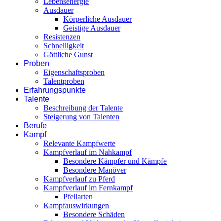
Lebensenergie
Ausdauer
Körperliche Ausdauer
Geistige Ausdauer
Resistenzen
Schnelligkeit
Göttliche Gunst
Proben
Eigenschaftsproben
Talentproben
Erfahrungspunkte
Talente
Beschreibung der Talente
Steigerung von Talenten
Berufe
Kampf
Relevante Kampfwerte
Kampfverlauf im Nahkampf
Besondere Kämpfer und Kämpfe
Besondere Manöver
Kampfverlauf zu Pferd
Kampfverlauf im Fernkampf
Pfeilarten
Kampfauswirkungen
Besondere Schäden