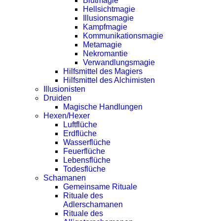
Blutmagie
Hellsichtmagie
Illusionsmagie
Kampfmagie
Kommunikationsmagie
Metamagie
Nekromantie
Verwandlungsmagie
Hilfsmittel des Magiers
Hilfsmittel des Alchimisten
Illusionisten
Druiden
Magische Handlungen
Hexen/Hexer
Luftflüche
Erdflüche
Wasserflüche
Feuerflüche
Lebensflüche
Todesflüche
Schamanen
Gemeinsame Rituale
Rituale des
Adlerschamanen
Rituale des