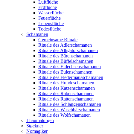
Luftflüche
Erdflüche
Wasserflüche
Feuerflüche
Lebensflüche
Todesflüche
Schamanen
Gemeinsame Rituale
Rituale des Adlerschamanen
Rituale des Alligatorschamanen
Rituale des Bärenschamanen
Rituale des Büffelschamanen
Rituale des Eidechsenschamanen
Rituale des Eulenschamanen
Rituale des Fledermausschamanen
Rituale des Hundeschamanen
Rituale des Katzenschamanen
Rituale des Rabenschamanen
Rituale des Rattenschamanen
Rituale des Schlangenschamanen
Rituale des Waschbärschamanen
Rituale des Wolfschamanen
Thaumaturgen
Støckner
Nomagiker