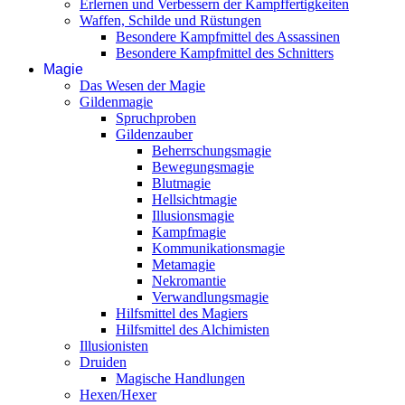
Erlernen und Verbessern der Kampffertigkeiten
Waffen, Schilde und Rüstungen
Besondere Kampfmittel des Assassinen
Besondere Kampfmittel des Schnitters
Magie
Das Wesen der Magie
Gildenmagie
Spruchproben
Gildenzauber
Beherrschungsmagie
Bewegungsmagie
Blutmagie
Hellsichtmagie
Illusionsmagie
Kampfmagie
Kommunikationsmagie
Metamagie
Nekromantie
Verwandlungsmagie
Hilfsmittel des Magiers
Hilfsmittel des Alchimisten
Illusionisten
Druiden
Magische Handlungen
Hexen/Hexer