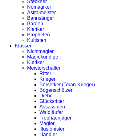
Støckner
Nomagiker
Astralmeister
Bannsänger
Barden
Kleriker
Propheten
Kultisten
Klassen
Nichtmagier
Magiekundige
Kleriker
Meisterschaften
Ritter
Krieger
Berserker (Toran-Krieger)
Bogenschützen
Diebe
Glücksritter
Assassinen
Waldläufer
Trophäenjäger
Magier
Illusionisten
Händler