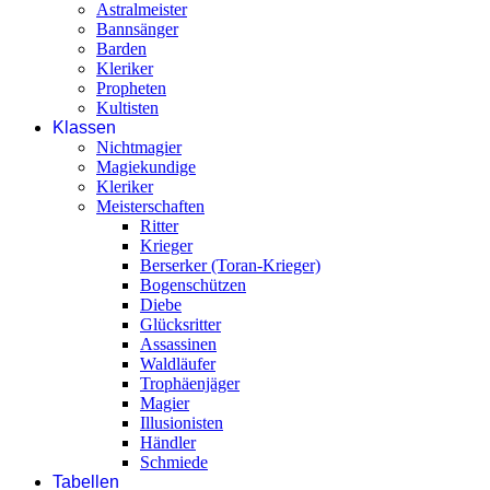
Astralmeister
Bannsänger
Barden
Kleriker
Propheten
Kultisten
Klassen
Nichtmagier
Magiekundige
Kleriker
Meisterschaften
Ritter
Krieger
Berserker (Toran-Krieger)
Bogenschützen
Diebe
Glücksritter
Assassinen
Waldläufer
Trophäenjäger
Magier
Illusionisten
Händler
Schmiede
Tabellen