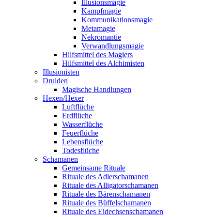
Illusionsmagie
Kampfmagie
Kommunikationsmagie
Metamagie
Nekromantie
Verwandlungsmagie
Hilfsmittel des Magiers
Hilfsmittel des Alchimisten
Illusionisten
Druiden
Magische Handlungen
Hexen/Hexer
Luftflüche
Erdflüche
Wasserflüche
Feuerflüche
Lebensflüche
Todesflüche
Schamanen
Gemeinsame Rituale
Rituale des Adlerschamanen
Rituale des Alligatorschamanen
Rituale des Bärenschamanen
Rituale des Büffelschamanen
Rituale des Eidechsenschamanen