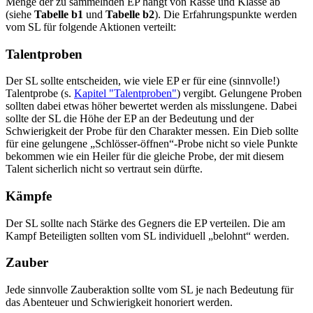
Menge der zu sammelnden EP hängt von Rasse und Klasse ab
(siehe
Tabelle b1
und
Tabelle b2
). Die Erfahrungspunkte werden
vom SL für folgende Aktionen verteilt:
Talentproben
Der SL sollte entscheiden, wie viele EP er für eine (sinnvolle!)
Talentprobe (s.
Kapitel "Talentproben"
) vergibt. Gelungene Proben
sollten dabei etwas höher bewertet werden als misslungene. Dabei
sollte der SL die Höhe der EP an der Bedeutung und der
Schwierigkeit der Probe für den Charakter messen. Ein Dieb sollte
für eine gelungene „Schlösser-öffnen“-Probe nicht so viele Punkte
bekommen wie ein Heiler für die gleiche Probe, der mit diesem
Talent sicherlich nicht so vertraut sein dürfte.
Kämpfe
Der SL sollte nach Stärke des Gegners die EP verteilen. Die am
Kampf Beteiligten sollten vom SL individuell „belohnt“ werden.
Zauber
Jede sinnvolle Zauberaktion sollte vom SL je nach Bedeutung für
das Abenteuer und Schwierigkeit honoriert werden.