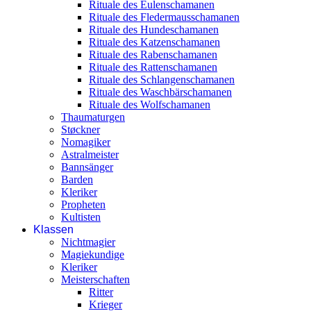
Rituale des Eulenschamanen
Rituale des Fledermausschamanen
Rituale des Hundeschamanen
Rituale des Katzenschamanen
Rituale des Rabenschamanen
Rituale des Rattenschamanen
Rituale des Schlangenschamanen
Rituale des Waschbärschamanen
Rituale des Wolfschamanen
Thaumaturgen
Støckner
Nomagiker
Astralmeister
Bannsänger
Barden
Kleriker
Propheten
Kultisten
Klassen
Nichtmagier
Magiekundige
Kleriker
Meisterschaften
Ritter
Krieger