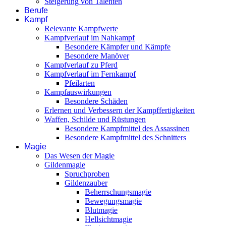
Steigerung von Talenten
Berufe
Kampf
Relevante Kampfwerte
Kampfverlauf im Nahkampf
Besondere Kämpfer und Kämpfe
Besondere Manöver
Kampfverlauf zu Pferd
Kampfverlauf im Fernkampf
Pfeilarten
Kampfauswirkungen
Besondere Schäden
Erlernen und Verbessern der Kampffertigkeiten
Waffen, Schilde und Rüstungen
Besondere Kampfmittel des Assassinen
Besondere Kampfmittel des Schnitters
Magie
Das Wesen der Magie
Gildenmagie
Spruchproben
Gildenzauber
Beherrschungsmagie
Bewegungsmagie
Blutmagie
Hellsichtmagie