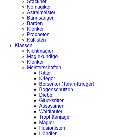
Støckner
Nomagiker
Astralmeister
Bannsänger
Barden
Kleriker
Propheten
Kultisten
Klassen
Nichtmagier
Magiekundige
Kleriker
Meisterschaften
Ritter
Krieger
Berserker (Toran-Krieger)
Bogenschützen
Diebe
Glücksritter
Assassinen
Waldläufer
Trophäenjäger
Magier
Illusionisten
Händler