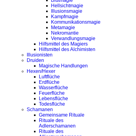
Blutmagie
Hellsichtmagie
Illusionsmagie
Kampfmagie
Kommunikationsmagie
Metamagie
Nekromantie
Verwandlungsmagie
Hilfsmittel des Magiers
Hilfsmittel des Alchimisten
Illusionisten
Druiden
Magische Handlungen
Hexen/Hexer
Luftflüche
Erdflüche
Wasserflüche
Feuerflüche
Lebensflüche
Todesflüche
Schamanen
Gemeinsame Rituale
Rituale des
Adlerschamanen
Rituale des