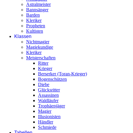
Astralmeister
Bannsänger
Barden
Kleriker
Propheten
Kultisten
Klassen
Nichtmagier
Magiekundige
Kleriker
Meisterschaften
Ritter
Krieger
Berserker (Toran-Krieger)
Bogenschützen
Diebe
Glücksritter
Assassinen
Waldläufer
Trophäenjäger
Magier
Illusionisten
Händler
Schmiede
Tabellen