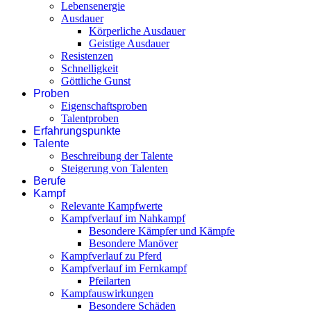
Lebensenergie
Ausdauer
Körperliche Ausdauer
Geistige Ausdauer
Resistenzen
Schnelligkeit
Göttliche Gunst
Proben
Eigenschaftsproben
Talentproben
Erfahrungspunkte
Talente
Beschreibung der Talente
Steigerung von Talenten
Berufe
Kampf
Relevante Kampfwerte
Kampfverlauf im Nahkampf
Besondere Kämpfer und Kämpfe
Besondere Manöver
Kampfverlauf zu Pferd
Kampfverlauf im Fernkampf
Pfeilarten
Kampfauswirkungen
Besondere Schäden