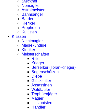
Støckner
Nomagiker
Astralmeister
Bannsänger
Barden
Kleriker
Propheten
Kultisten
Klassen
Nichtmagier
Magiekundige
Kleriker
Meisterschaften
Ritter
Krieger
Berserker (Toran-Krieger)
Bogenschützen
Diebe
Glücksritter
Assassinen
Waldläufer
Trophäenjäger
Magier
Illusionisten
Händler