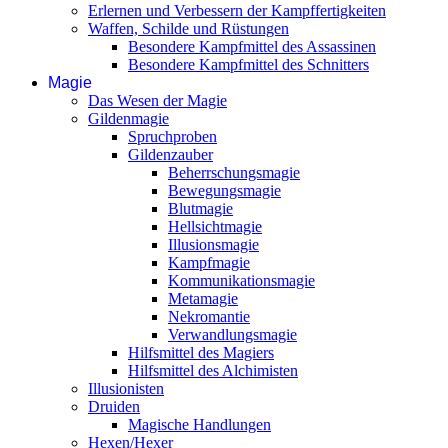
Erlernen und Verbessern der Kampffertigkeiten
Waffen, Schilde und Rüstungen
Besondere Kampfmittel des Assassinen
Besondere Kampfmittel des Schnitters
Magie
Das Wesen der Magie
Gildenmagie
Spruchproben
Gildenzauber
Beherrschungsmagie
Bewegungsmagie
Blutmagie
Hellsichtmagie
Illusionsmagie
Kampfmagie
Kommunikationsmagie
Metamagie
Nekromantie
Verwandlungsmagie
Hilfsmittel des Magiers
Hilfsmittel des Alchimisten
Illusionisten
Druiden
Magische Handlungen
Hexen/Hexer