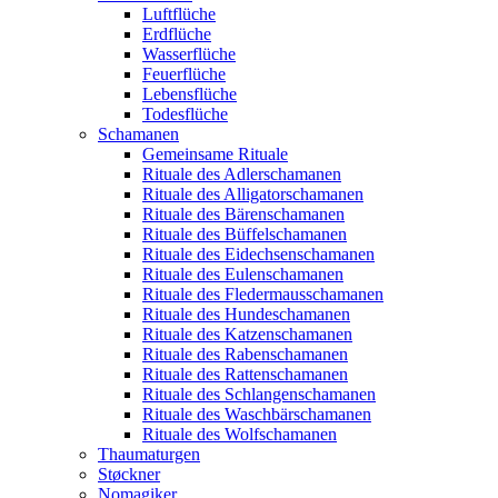
Luftflüche
Erdflüche
Wasserflüche
Feuerflüche
Lebensflüche
Todesflüche
Schamanen
Gemeinsame Rituale
Rituale des Adlerschamanen
Rituale des Alligatorschamanen
Rituale des Bärenschamanen
Rituale des Büffelschamanen
Rituale des Eidechsenschamanen
Rituale des Eulenschamanen
Rituale des Fledermausschamanen
Rituale des Hundeschamanen
Rituale des Katzenschamanen
Rituale des Rabenschamanen
Rituale des Rattenschamanen
Rituale des Schlangenschamanen
Rituale des Waschbärschamanen
Rituale des Wolfschamanen
Thaumaturgen
Støckner
Nomagiker