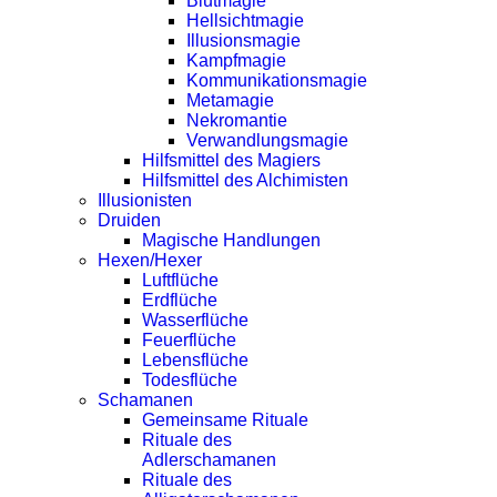
Blutmagie
Hellsichtmagie
Illusionsmagie
Kampfmagie
Kommunikationsmagie
Metamagie
Nekromantie
Verwandlungsmagie
Hilfsmittel des Magiers
Hilfsmittel des Alchimisten
Illusionisten
Druiden
Magische Handlungen
Hexen/Hexer
Luftflüche
Erdflüche
Wasserflüche
Feuerflüche
Lebensflüche
Todesflüche
Schamanen
Gemeinsame Rituale
Rituale des
Adlerschamanen
Rituale des