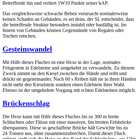
Betreffende hin und verliert 1W10 Punkte seiner kAP.
Das vergleichsweise schwache Beben verursacht normalerweise
keinen Schaden an Gebäuden, es sei denn, der SL entscheidet, dass
die betreffende Struktur besonders instabil oder baufällig ist. Im
Innern von Gebäuden können Gegenstände von Regalen oder
Tischen rutschen.
Gesteinswandel
Mit Hilfe dieses Fluches ist eine Hexe in der Lage, normales
Felsgestein in Edelsteine und umgekehrt zu verwandeln. Zu diesem
Zweck nimmt sie den Kiesel zwischen die Hände und reibt und
drückt sie gegeneinander. Nach 60 s Reiben hält sie in ihren Händen
nicht mehr den Kieselstein sondern einen Edelstein ihrer Wahl.
Ebenso ist der umgekehrte Vorgang mit echten Edelsteinen möglich.
Brückenschlag
Die Hexe kann mit Hilfe dieses Fluches bis zu 300 m breite
Schluchten oder Flüsse mit einer massiven, 6m breiten Felsbrücke
überspannen. Diese so geschaffene Brücke hält Gewichte bis zu
24 Tonnen aus, ohne zusammenzubrechen. Damit dieser Fluch
gelingt, stellt sich die Hexe an den Rand der Schlucht bzw. ans Ufer