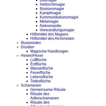
Blutmagie
Hellsichtmagie
Illusionsmagie
Kampfmagie
Kommunikationsmagie
Metamagie
Nekromantie
Verwandlungsmagie
Hilfsmittel des Magiers
Hilfsmittel des Alchimisten
Illusionisten
Druiden
Magische Handlungen
Hexen/Hexer
Luftflüche
Erdflüche
Wasserflüche
Feuerflüche
Lebensflüche
Todesflüche
Schamanen
Gemeinsame Rituale
Rituale des
Adlerschamanen
Rituale des