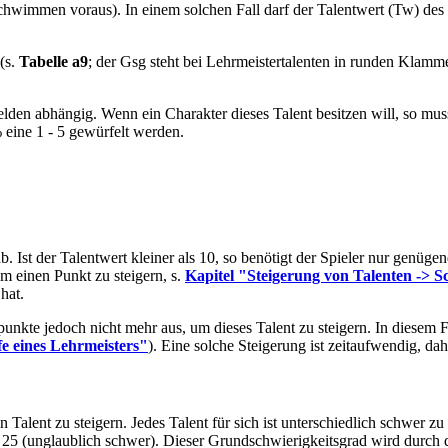
Schwimmen voraus). In einem solchen Fall darf der Talentwert (Tw) des 
(s.
Tabelle a9
; der Gsg steht bei Lehrmeistertalenten in runden Klamme
en abhängig. Wenn ein Charakter dieses Talent besitzen will, so muss
eine 1 - 5 gewürfelt werden.
 Ist der Talentwert kleiner als 10, so benötigt der Spieler nur genüge
um einen Punkt zu steigern, s.
Kapitel "Steigerung von Talenten -> S
hat.
unkte jedoch nicht mehr aus, um dieses Talent zu steigern. In diesem 
fe eines Lehrmeisters"
). Eine solche Steigerung ist zeitaufwendig, d
n Talent zu steigern. Jedes Talent für sich ist unterschiedlich schwer 
25 (unglaublich schwer). Dieser Grundschwierigkeitsgrad wird durch di