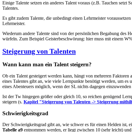
Einige Talente setzen ein anderes Talent voraus (z.B. Tauchen setzt 
Talentes.
Es gibt zudem Talente, die unbedingt einen Lehrmeister voraussetzen 
Lehrmeister.
Wiederum andere Talente sind von der persönlichen Begabung des Held
würfeln. Zum Beispiel Geisterbeschwörung: hier muss mit einem W% 
Steigerung von Talenten
Wann kann man ein Talent steigern?
Ob ein Talent gesteigert werden kann, hängt von mehreren Faktoren ab.
eines Talentes gibt an, wie viele Lernpunkte benötigt werden, um es 
eines Abenteuers möglich, wenn der SL nichts dagegen einzuwenden 
Ist der Tw hingegen größer oder gleich 10, so reichen genügend Lernp
steigern (s.
Kapitel "Steigerung von Talenten -> Steigerung mithil
Schwierigkeitsgrad
Der Schwierigkeitsgrad gibt an, wie schwer es für einen Helden ist, ei
Tabelle a9
entnommen werden, er liegt zwischen 10 (sehr leicht) und 