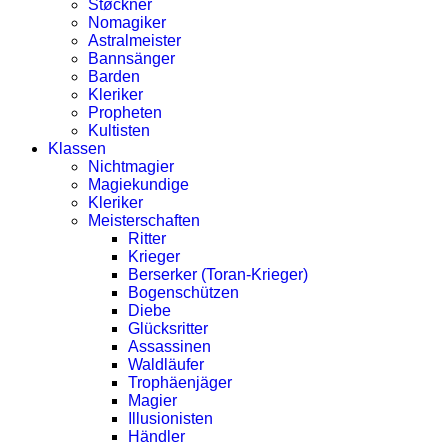
Støckner
Nomagiker
Astralmeister
Bannsänger
Barden
Kleriker
Propheten
Kultisten
Klassen
Nichtmagier
Magiekundige
Kleriker
Meisterschaften
Ritter
Krieger
Berserker (Toran-Krieger)
Bogenschützen
Diebe
Glücksritter
Assassinen
Waldläufer
Trophäenjäger
Magier
Illusionisten
Händler