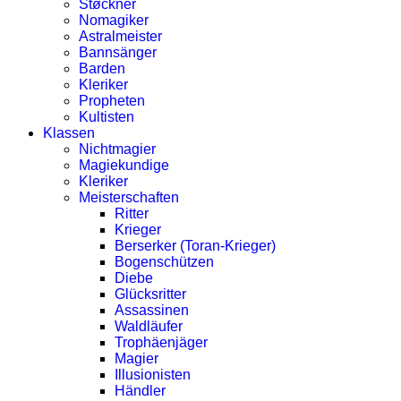
Støckner
Nomagiker
Astralmeister
Bannsänger
Barden
Kleriker
Propheten
Kultisten
Klassen
Nichtmagier
Magiekundige
Kleriker
Meisterschaften
Ritter
Krieger
Berserker (Toran-Krieger)
Bogenschützen
Diebe
Glücksritter
Assassinen
Waldläufer
Trophäenjäger
Magier
Illusionisten
Händler