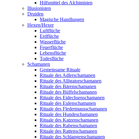
Hilfsmittel des Alchimisten
Illusionisten
Druiden
Magische Handlungen
Hexen/Hexer
Luftflüche
Erdflüche
Wasserflüche
Feuerflüche
Lebensflüche
Todesflüche
Schamanen
Gemeinsame Rituale
Rituale des Adlerschamanen
Rituale des Alligatorschamanen
Rituale des Bärenschamanen
Rituale des Büffelschamanen
Rituale des Eidechsenschamanen
Rituale des Eulenschamanen
Rituale des Fledermausschamanen
Rituale des Hundeschamanen
Rituale des Katzenschamanen
Rituale des Rabenschamanen
Rituale des Rattenschamanen
Rituale des Schlangenschamanen