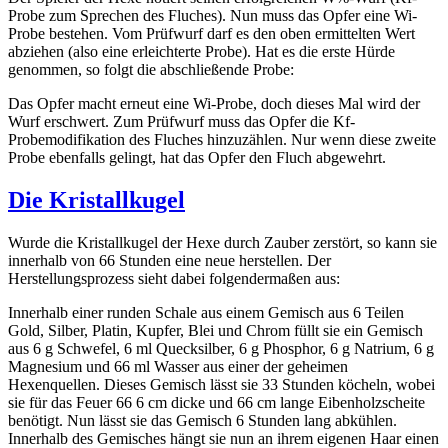
Probe zum Sprechen des Fluches). Nun muss das Opfer eine Wi-
Probe bestehen. Vom Prüfwurf darf es den oben ermittelten Wert
abziehen (also eine erleichterte Probe). Hat es die erste Hürde
genommen, so folgt die abschließende Probe:
Das Opfer macht erneut eine Wi-Probe, doch dieses Mal wird der
Wurf erschwert. Zum Prüfwurf muss das Opfer die Kf-
Probemodifikation des Fluches hinzuzählen. Nur wenn diese zweite
Probe ebenfalls gelingt, hat das Opfer den Fluch abgewehrt.
Die Kristallkugel
Wurde die Kristallkugel der Hexe durch Zauber zerstört, so kann sie
innerhalb von 66 Stunden eine neue herstellen. Der
Herstellungsprozess sieht dabei folgendermaßen aus:
Innerhalb einer runden Schale aus einem Gemisch aus 6 Teilen
Gold, Silber, Platin, Kupfer, Blei und Chrom füllt sie ein Gemisch
aus 6 g Schwefel, 6 ml Quecksilber, 6 g Phosphor, 6 g Natrium, 6 g
Magnesium und 66 ml Wasser aus einer der geheimen
Hexenquellen. Dieses Gemisch lässt sie 33 Stunden köcheln, wobei
sie für das Feuer 66 6 cm dicke und 66 cm lange Eibenholzscheite
benötigt. Nun lässt sie das Gemisch 6 Stunden lang abkühlen.
Innerhalb des Gemisches hängt sie nun an ihrem eigenen Haar einen