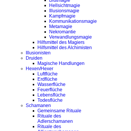
Blutmagie
Hellsichtmagie
Illusionsmagie
Kampfmagie
Kommunikationsmagie
Metamagie
Nekromantie
Verwandlungsmagie
Hilfsmittel des Magiers
Hilfsmittel des Alchimisten
Illusionisten
Druiden
Magische Handlungen
Hexen/Hexer
Luftflüche
Erdflüche
Wasserflüche
Feuerflüche
Lebensflüche
Todesflüche
Schamanen
Gemeinsame Rituale
Rituale des
Adlerschamanen
Rituale des