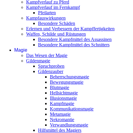
Kampfverlauf zu Pferd
Kampfverlauf im Fernkampf
Pfeilarten
Kampfauswirkungen
Besondere Schäden
Erlernen und Verbessern der Kampffertigkeiten
Waffen, Schilde und Rüstungen
Besondere Kampfmittel des Assassinen
Besondere Kampfmittel des Schnitters
Magie
Das Wesen der Magie
Gildenmagie
Spruchproben
Gildenzauber
Beherrschungsmagie
Bewegungsmagie
Blutmagie
Hellsichtmagie
Illusionsmagie
Kampfmagie
Kommunikationsmagie
Metamagie
Nekromantie
Verwandlungsmagie
Hilfsmittel des Magiers