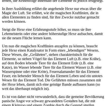
lernen, die Reihenfolge innerhalb der Elemente ist jedoch festgelegt.
In ihrer Ausbildung erfährt die angehende Hexe nur etwas über die
Magie der Luft. Sie erfährt, wie die magischen Kraftlinien, die in
allen Elementen zu finden sind, für ihre Zwecke nutzbar gemacht
werden können.
Steigt die Hexe eine Erfahrungsstufe höher, so muss sie ihre
Lehrmeisterin oder eine andere höherstufige Hexe aufsuchen, damit
sie die neuen Flüche lernen kann.
Um nun die magischen Kraftlinien anzapfen zu können, braucht
jede Hexe einen Katalysator in Form eines „lebendigen“ Wesens.
Diese Wesen, die „Gefährten“, stehen charakteristisch für die
Elemente, so stehen Vögel für das Element Luft (z.B. eine Krähe),
auf dem Boden lebende Tiere für das Element Erde (z.B. eine
Katze), im Wasser lebende Tiere für das Element Wasser (z.B. eine
Wasserspinne oder eine Kröte), Feuersalamander für das Element
Feuer, ein liebender Mensch für das Element Leben und ein untotes
Wesen für das Element Tod. Die Gefährten müssen zusammen mit
der Hexe leben, damit sich eine geistige Bande aufbauen kann (so
weit das überhaupt möglich ist).
Es ist von daher nicht verwunderlich, dass die gemeine Bevölkerung
panische Angst vor schwarz gewandeten Gestalten hat, die mit
einem Kleinzoo und einem Zombie durch die Gegend streifen.