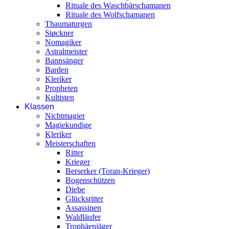
Rituale des Waschbärschamanen
Rituale des Wolfschamanen
Thaumaturgen
Støckner
Nomagiker
Astralmeister
Bannsänger
Barden
Kleriker
Propheten
Kultisten
Klassen
Nichtmagier
Magiekundige
Kleriker
Meisterschaften
Ritter
Krieger
Berserker (Toran-Krieger)
Bogenschützen
Diebe
Glücksritter
Assassinen
Waldläufer
Trophäenjäger