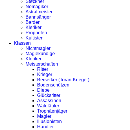
Støckner
Nomagiker
Astralmeister
Bannsänger
Barden
Kleriker
Propheten
Kultisten
Klassen
Nichtmagier
Magiekundige
Kleriker
Meisterschaften
Ritter
Krieger
Berserker (Toran-Krieger)
Bogenschützen
Diebe
Glücksritter
Assassinen
Waldläufer
Trophäenjäger
Magier
Illusionisten
Händler