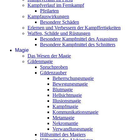
Kampfverlauf im Fernkampf
Pfeilarten
Kampfauswirkungen
Besondere Schäden
Erlernen und Verbessern der Kampffertigkeiten
Waffen, Schilde und Rüstungen
Besondere Kampfmittel des Assassinen
Besondere Kampfmittel des Schnitters
Magie
Das Wesen der Magie
Gildenmagie
Spruchproben
Gildenzauber
Beherrschungsmagie
Bewegungsmagie
Blutmagie
Hellsichtmagie
Illusionsmagie
Kampfmagie
Kommunikationsmagie
Metamagie
Nekromantie
Verwandlungsmagie
Hilfsmittel des Magiers