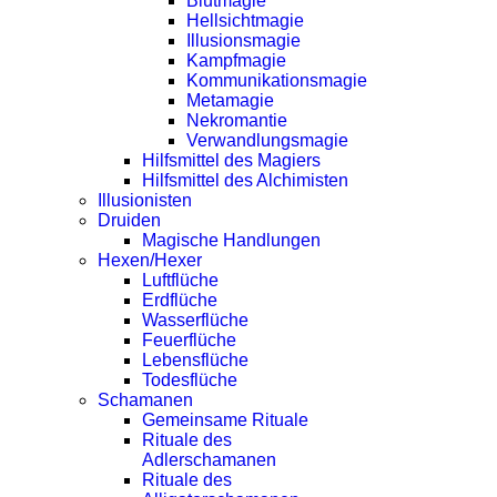
Blutmagie
Hellsichtmagie
Illusionsmagie
Kampfmagie
Kommunikationsmagie
Metamagie
Nekromantie
Verwandlungsmagie
Hilfsmittel des Magiers
Hilfsmittel des Alchimisten
Illusionisten
Druiden
Magische Handlungen
Hexen/Hexer
Luftflüche
Erdflüche
Wasserflüche
Feuerflüche
Lebensflüche
Todesflüche
Schamanen
Gemeinsame Rituale
Rituale des
Adlerschamanen
Rituale des