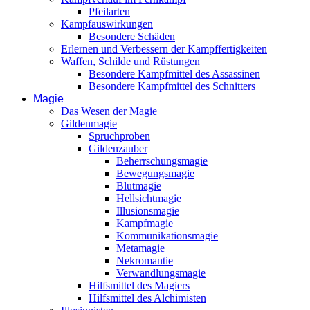
Pfeilarten
Kampfauswirkungen
Besondere Schäden
Erlernen und Verbessern der Kampffertigkeiten
Waffen, Schilde und Rüstungen
Besondere Kampfmittel des Assassinen
Besondere Kampfmittel des Schnitters
Magie
Das Wesen der Magie
Gildenmagie
Spruchproben
Gildenzauber
Beherrschungsmagie
Bewegungsmagie
Blutmagie
Hellsichtmagie
Illusionsmagie
Kampfmagie
Kommunikationsmagie
Metamagie
Nekromantie
Verwandlungsmagie
Hilfsmittel des Magiers
Hilfsmittel des Alchimisten