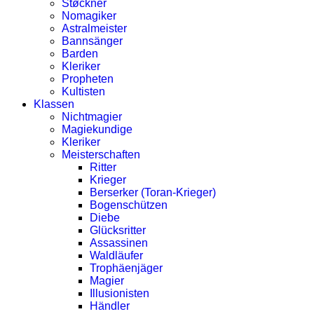
Støckner
Nomagiker
Astralmeister
Bannsänger
Barden
Kleriker
Propheten
Kultisten
Klassen
Nichtmagier
Magiekundige
Kleriker
Meisterschaften
Ritter
Krieger
Berserker (Toran-Krieger)
Bogenschützen
Diebe
Glücksritter
Assassinen
Waldläufer
Trophäenjäger
Magier
Illusionisten
Händler