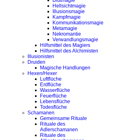
Blutmagie
Hellsichtmagie
Illusionsmagie
Kampfmagie
Kommunikationsmagie
Metamagie
Nekromantie
Verwandlungsmagie
Hilfsmittel des Magiers
Hilfsmittel des Alchimisten
Illusionisten
Druiden
Magische Handlungen
Hexen/Hexer
Luftflüche
Erdflüche
Wasserflüche
Feuerflüche
Lebensflüche
Todesflüche
Schamanen
Gemeinsame Rituale
Rituale des
Adlerschamanen
Rituale des