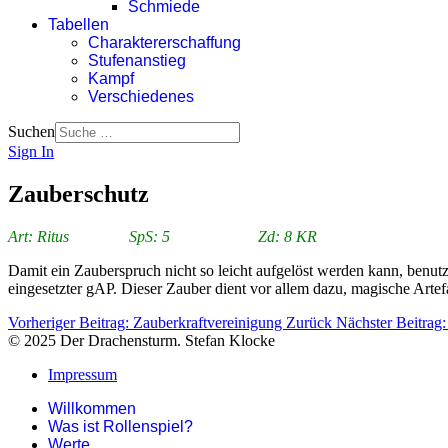
Schmiede
Tabellen
Charaktererschaffung
Stufenanstieg
Kampf
Verschiedenes
Suchen
Sign In
Zauberschutz
Art: Ritus SpS: 5 Zd: 8 KR
Damit ein Zauberspruch nicht so leicht aufgelöst werden kann, benut
eingesetzter gAP. Dieser Zauber dient vor allem dazu, magische Arte
Vorheriger Beitrag: Zauberkraftvereinigung
Zurück
Nächster Beitrag
© 2025 Der Drachensturm. Stefan Klocke
Impressum
Willkommen
Was ist Rollenspiel?
Werte