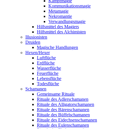
Kampfmagie
Kommunikationsmagie
Metamagie
Nekromantie
Verwandlungsmagie
Hilfsmittel des Magiers
Hilfsmittel des Alchimisten
Illusionisten
Druiden
Magische Handlungen
Hexen/Hexer
Luftflüche
Erdflüche
Wasserflüche
Feuerflüche
Lebensflüche
Todesflüche
Schamanen
Gemeinsame Rituale
Rituale des Adlerschamanen
Rituale des Alligatorschamanen
Rituale des Bärenschamanen
Rituale des Büffelschamanen
Rituale des Eidechsenschamanen
Rituale des Eulenschamanen