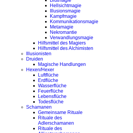
Blutmagie
Hellsichtmagie
Illusionsmagie
Kampfmagie
Kommunikationsmagie
Metamagie
Nekromantie
Verwandlungsmagie
Hilfsmittel des Magiers
Hilfsmittel des Alchimisten
Illusionisten
Druiden
Magische Handlungen
Hexen/Hexer
Luftflüche
Erdflüche
Wasserflüche
Feuerflüche
Lebensflüche
Todesflüche
Schamanen
Gemeinsame Rituale
Rituale des
Adlerschamanen
Rituale des