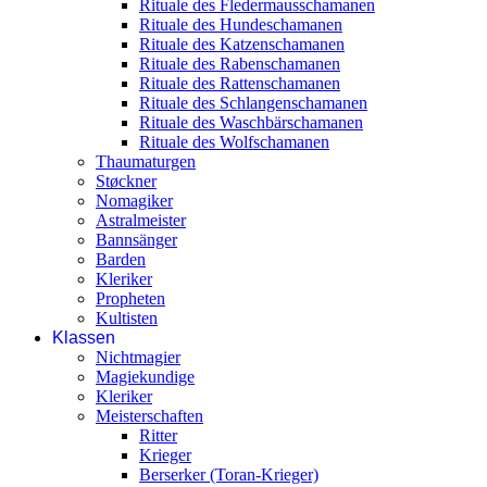
Rituale des Fledermausschamanen
Rituale des Hundeschamanen
Rituale des Katzenschamanen
Rituale des Rabenschamanen
Rituale des Rattenschamanen
Rituale des Schlangenschamanen
Rituale des Waschbärschamanen
Rituale des Wolfschamanen
Thaumaturgen
Støckner
Nomagiker
Astralmeister
Bannsänger
Barden
Kleriker
Propheten
Kultisten
Klassen
Nichtmagier
Magiekundige
Kleriker
Meisterschaften
Ritter
Krieger
Berserker (Toran-Krieger)