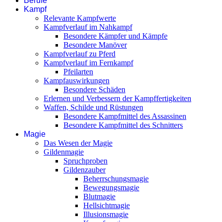
Berufe
Kampf
Relevante Kampfwerte
Kampfverlauf im Nahkampf
Besondere Kämpfer und Kämpfe
Besondere Manöver
Kampfverlauf zu Pferd
Kampfverlauf im Fernkampf
Pfeilarten
Kampfauswirkungen
Besondere Schäden
Erlernen und Verbessern der Kampffertigkeiten
Waffen, Schilde und Rüstungen
Besondere Kampfmittel des Assassinen
Besondere Kampfmittel des Schnitters
Magie
Das Wesen der Magie
Gildenmagie
Spruchproben
Gildenzauber
Beherrschungsmagie
Bewegungsmagie
Blutmagie
Hellsichtmagie
Illusionsmagie