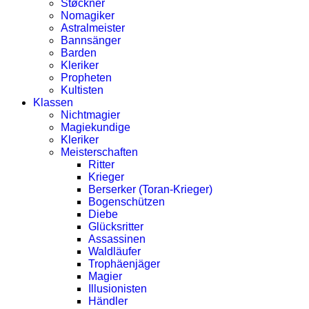
Støckner
Nomagiker
Astralmeister
Bannsänger
Barden
Kleriker
Propheten
Kultisten
Klassen
Nichtmagier
Magiekundige
Kleriker
Meisterschaften
Ritter
Krieger
Berserker (Toran-Krieger)
Bogenschützen
Diebe
Glücksritter
Assassinen
Waldläufer
Trophäenjäger
Magier
Illusionisten
Händler