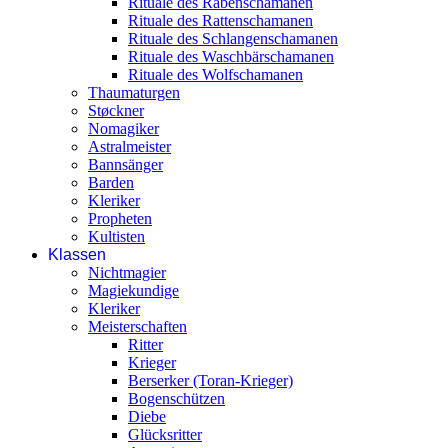
Rituale des Rabenschamanen
Rituale des Rattenschamanen
Rituale des Schlangenschamanen
Rituale des Waschbärschamanen
Rituale des Wolfschamanen
Thaumaturgen
Støckner
Nomagiker
Astralmeister
Bannsänger
Barden
Kleriker
Propheten
Kultisten
Klassen
Nichtmagier
Magiekundige
Kleriker
Meisterschaften
Ritter
Krieger
Berserker (Toran-Krieger)
Bogenschützen
Diebe
Glücksritter