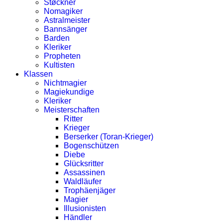
Støckner
Nomagiker
Astralmeister
Bannsänger
Barden
Kleriker
Propheten
Kultisten
Klassen
Nichtmagier
Magiekundige
Kleriker
Meisterschaften
Ritter
Krieger
Berserker (Toran-Krieger)
Bogenschützen
Diebe
Glücksritter
Assassinen
Waldläufer
Trophäenjäger
Magier
Illusionisten
Händler