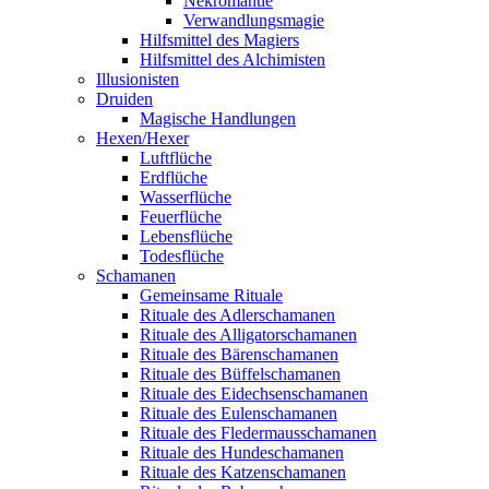
Nekromantie
Verwandlungsmagie
Hilfsmittel des Magiers
Hilfsmittel des Alchimisten
Illusionisten
Druiden
Magische Handlungen
Hexen/Hexer
Luftflüche
Erdflüche
Wasserflüche
Feuerflüche
Lebensflüche
Todesflüche
Schamanen
Gemeinsame Rituale
Rituale des Adlerschamanen
Rituale des Alligatorschamanen
Rituale des Bärenschamanen
Rituale des Büffelschamanen
Rituale des Eidechsenschamanen
Rituale des Eulenschamanen
Rituale des Fledermausschamanen
Rituale des Hundeschamanen
Rituale des Katzenschamanen