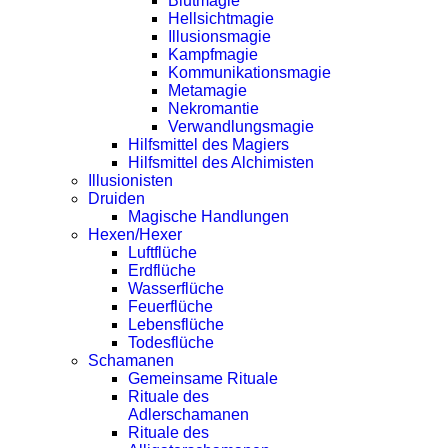
Blutmagie
Hellsichtmagie
Illusionsmagie
Kampfmagie
Kommunikationsmagie
Metamagie
Nekromantie
Verwandlungsmagie
Hilfsmittel des Magiers
Hilfsmittel des Alchimisten
Illusionisten
Druiden
Magische Handlungen
Hexen/Hexer
Luftflüche
Erdflüche
Wasserflüche
Feuerflüche
Lebensflüche
Todesflüche
Schamanen
Gemeinsame Rituale
Rituale des
Adlerschamanen
Rituale des