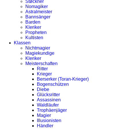
Støckner
Nomagiker
Astralmeister
Bannsänger
Barden
Kleriker
Propheten
Kultisten
Klassen
Nichtmagier
Magiekundige
Kleriker
Meisterschaften
Ritter
Krieger
Berserker (Toran-Krieger)
Bogenschützen
Diebe
Glücksritter
Assassinen
Waldläufer
Trophäenjäger
Magier
Illusionisten
Händler