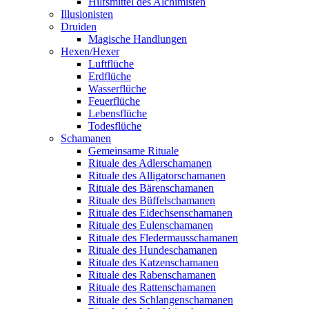
Hilfsmittel des Alchimisten
Illusionisten
Druiden
Magische Handlungen
Hexen/Hexer
Luftflüche
Erdflüche
Wasserflüche
Feuerflüche
Lebensflüche
Todesflüche
Schamanen
Gemeinsame Rituale
Rituale des Adlerschamanen
Rituale des Alligatorschamanen
Rituale des Bärenschamanen
Rituale des Büffelschamanen
Rituale des Eidechsenschamanen
Rituale des Eulenschamanen
Rituale des Fledermausschamanen
Rituale des Hundeschamanen
Rituale des Katzenschamanen
Rituale des Rabenschamanen
Rituale des Rattenschamanen
Rituale des Schlangenschamanen