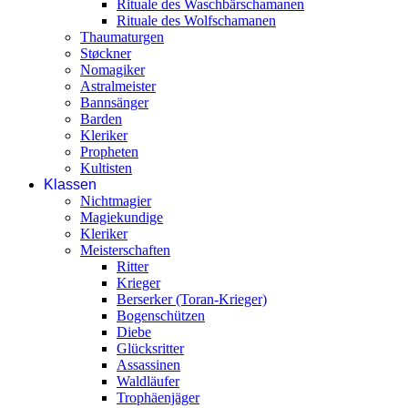
Rituale des Waschbärschamanen
Rituale des Wolfschamanen
Thaumaturgen
Støckner
Nomagiker
Astralmeister
Bannsänger
Barden
Kleriker
Propheten
Kultisten
Klassen
Nichtmagier
Magiekundige
Kleriker
Meisterschaften
Ritter
Krieger
Berserker (Toran-Krieger)
Bogenschützen
Diebe
Glücksritter
Assassinen
Waldläufer
Trophäenjäger