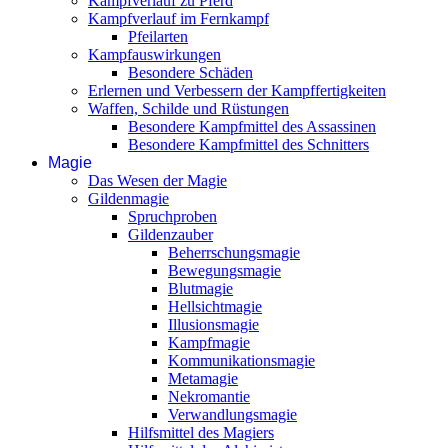
Kampfverlauf zu Pferd
Kampfverlauf im Fernkampf
Pfeilarten
Kampfauswirkungen
Besondere Schäden
Erlernen und Verbessern der Kampffertigkeiten
Waffen, Schilde und Rüstungen
Besondere Kampfmittel des Assassinen
Besondere Kampfmittel des Schnitters
Magie
Das Wesen der Magie
Gildenmagie
Spruchproben
Gildenzauber
Beherrschungsmagie
Bewegungsmagie
Blutmagie
Hellsichtmagie
Illusionsmagie
Kampfmagie
Kommunikationsmagie
Metamagie
Nekromantie
Verwandlungsmagie
Hilfsmittel des Magiers