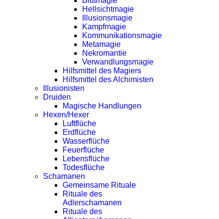
Blutmagie
Hellsichtmagie
Illusionsmagie
Kampfmagie
Kommunikationsmagie
Metamagie
Nekromantie
Verwandlungsmagie
Hilfsmittel des Magiers
Hilfsmittel des Alchimisten
Illusionisten
Druiden
Magische Handlungen
Hexen/Hexer
Luftflüche
Erdflüche
Wasserflüche
Feuerflüche
Lebensflüche
Todesflüche
Schamanen
Gemeinsame Rituale
Rituale des
Adlerschamanen
Rituale des