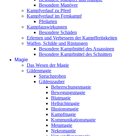
Besondere Manöver
Kampfverlauf zu Pferd
Kampfverlauf im Fernkampf
Pfeilarten
Kampfauswirkungen
Besondere Schäden
Erlernen und Verbessern der Kampffertigkeiten
Waffen, Schilde und Rüstungen
Besondere Kampfmittel des Assassinen
Besondere Kampfmittel des Schnitters
Magie
Das Wesen der Magie
Gildenmagie
Spruchproben
Gildenzauber
Beherrschungsmagie
Bewegungsmagie
Blutmagie
Hellsichtmagie
Illusionsmagie
Kampfmagie
Kommunikationsmagie
Metamagie
Nekromantie