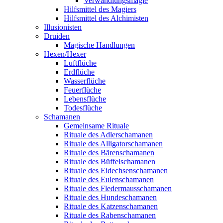
Verwandlungsmagie
Hilfsmittel des Magiers
Hilfsmittel des Alchimisten
Illusionisten
Druiden
Magische Handlungen
Hexen/Hexer
Luftflüche
Erdflüche
Wasserflüche
Feuerflüche
Lebensflüche
Todesflüche
Schamanen
Gemeinsame Rituale
Rituale des Adlerschamanen
Rituale des Alligatorschamanen
Rituale des Bärenschamanen
Rituale des Büffelschamanen
Rituale des Eidechsenschamanen
Rituale des Eulenschamanen
Rituale des Fledermausschamanen
Rituale des Hundeschamanen
Rituale des Katzenschamanen
Rituale des Rabenschamanen