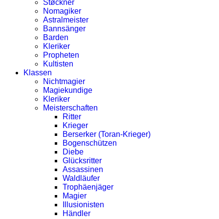
Støckner
Nomagiker
Astralmeister
Bannsänger
Barden
Kleriker
Propheten
Kultisten
Klassen
Nichtmagier
Magiekundige
Kleriker
Meisterschaften
Ritter
Krieger
Berserker (Toran-Krieger)
Bogenschützen
Diebe
Glücksritter
Assassinen
Waldläufer
Trophäenjäger
Magier
Illusionisten
Händler