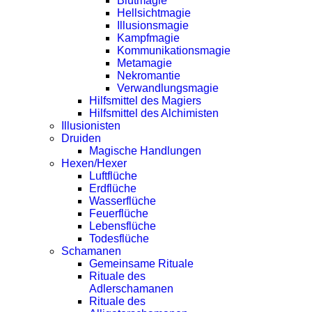
Blutmagie
Hellsichtmagie
Illusionsmagie
Kampfmagie
Kommunikationsmagie
Metamagie
Nekromantie
Verwandlungsmagie
Hilfsmittel des Magiers
Hilfsmittel des Alchimisten
Illusionisten
Druiden
Magische Handlungen
Hexen/Hexer
Luftflüche
Erdflüche
Wasserflüche
Feuerflüche
Lebensflüche
Todesflüche
Schamanen
Gemeinsame Rituale
Rituale des
Adlerschamanen
Rituale des