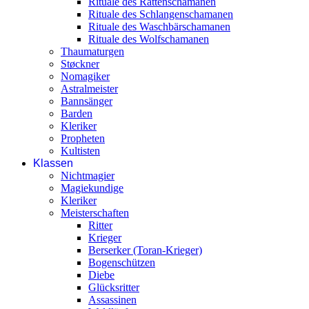
Rituale des Rattenschamanen
Rituale des Schlangenschamanen
Rituale des Waschbärschamanen
Rituale des Wolfschamanen
Thaumaturgen
Støckner
Nomagiker
Astralmeister
Bannsänger
Barden
Kleriker
Propheten
Kultisten
Klassen
Nichtmagier
Magiekundige
Kleriker
Meisterschaften
Ritter
Krieger
Berserker (Toran-Krieger)
Bogenschützen
Diebe
Glücksritter
Assassinen