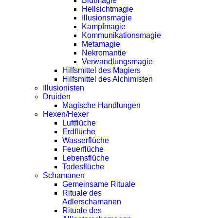
Blutmagie
Hellsichtmagie
Illusionsmagie
Kampfmagie
Kommunikationsmagie
Metamagie
Nekromantie
Verwandlungsmagie
Hilfsmittel des Magiers
Hilfsmittel des Alchimisten
Illusionisten
Druiden
Magische Handlungen
Hexen/Hexer
Luftflüche
Erdflüche
Wasserflüche
Feuerflüche
Lebensflüche
Todesflüche
Schamanen
Gemeinsame Rituale
Rituale des
Adlerschamanen
Rituale des