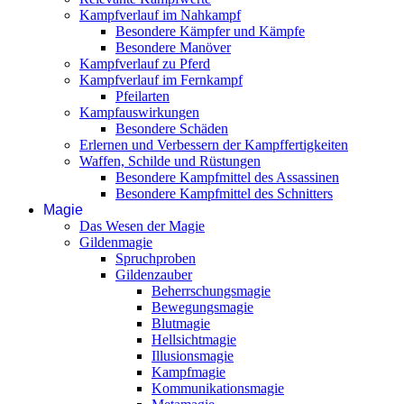
Kampfverlauf im Nahkampf
Besondere Kämpfer und Kämpfe
Besondere Manöver
Kampfverlauf zu Pferd
Kampfverlauf im Fernkampf
Pfeilarten
Kampfauswirkungen
Besondere Schäden
Erlernen und Verbessern der Kampffertigkeiten
Waffen, Schilde und Rüstungen
Besondere Kampfmittel des Assassinen
Besondere Kampfmittel des Schnitters
Magie
Das Wesen der Magie
Gildenmagie
Spruchproben
Gildenzauber
Beherrschungsmagie
Bewegungsmagie
Blutmagie
Hellsichtmagie
Illusionsmagie
Kampfmagie
Kommunikationsmagie