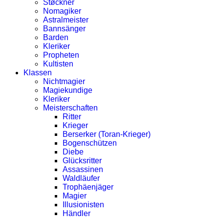
Støckner
Nomagiker
Astralmeister
Bannsänger
Barden
Kleriker
Propheten
Kultisten
Klassen
Nichtmagier
Magiekundige
Kleriker
Meisterschaften
Ritter
Krieger
Berserker (Toran-Krieger)
Bogenschützen
Diebe
Glücksritter
Assassinen
Waldläufer
Trophäenjäger
Magier
Illusionisten
Händler