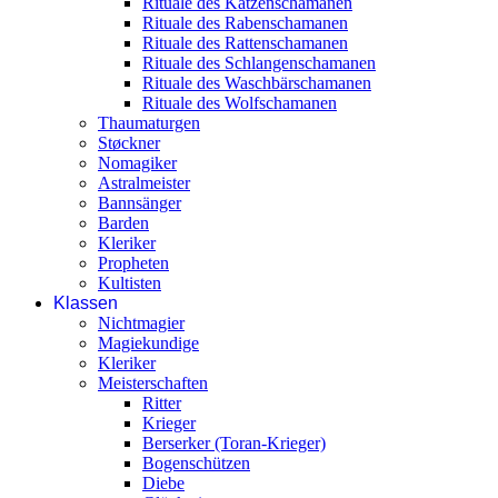
Rituale des Katzenschamanen
Rituale des Rabenschamanen
Rituale des Rattenschamanen
Rituale des Schlangenschamanen
Rituale des Waschbärschamanen
Rituale des Wolfschamanen
Thaumaturgen
Støckner
Nomagiker
Astralmeister
Bannsänger
Barden
Kleriker
Propheten
Kultisten
Klassen
Nichtmagier
Magiekundige
Kleriker
Meisterschaften
Ritter
Krieger
Berserker (Toran-Krieger)
Bogenschützen
Diebe