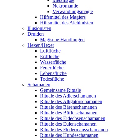
Metamagie
Nekromantie
Verwandlungsmagie
Hilfsmittel des Magiers
Hilfsmittel des Alchimisten
Illusionisten
Druiden
Magische Handlungen
Hexen/Hexer
Luftflüche
Erdflüche
Wasserflüche
Feuerflüche
Lebensflüche
Todesflüche
Schamanen
Gemeinsame Rituale
Rituale des Adlerschamanen
Rituale des Alligatorschamanen
Rituale des Bärenschamanen
Rituale des Büffelschamanen
Rituale des Eidechsenschamanen
Rituale des Eulenschamanen
Rituale des Fledermausschamanen
Rituale des Hundeschamanen